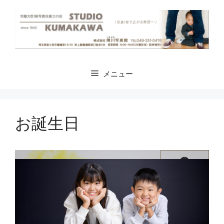
コ
ン
テ
ン
ツ
へ
メニュー
ス
キ
ッ
プ
お誕生日