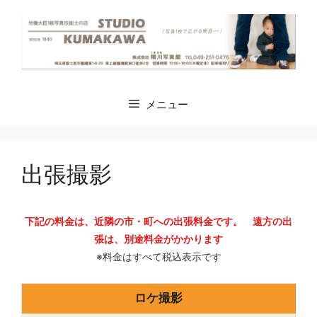
コ
ン
テ
ン
ツ
へ
メニュー
ス
キ
ッ
プ
出張撮影
下記の料金は、近隣の市・町への出張料金です。 遠方の出
張は、別途料金がかかります
※料金はすべて税込表示です
ロケ撮影